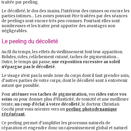
traitée par peeling.
Le décolleté, le dos des mains, l’intérieur des cuisses ou encore les
parties intimes… Les zones pouvant être traitées par des séances
de peelings sont encore très peu connues. Pourtant elles sont
nombreuses et les traiter peut apporter des avantages non
négligeables.
Le peeling du décolleté
Au fil du temps, les effets du vieillissement font leur apparition.
Ridules, rides, relâchement cutané, taches de pigmentation…
Outre, le temps qui passe,
une exposition excessive au soleil
n’épargne pas le décolleté
.
Le visage n’est pas la seule zone du corps dont il faut prendre soin,
d’autres parties de votre corps, dont le décolleté sont à entretenir
autant que possible.
Pour
atténuer vos taches de pigmentation,
vos
rides entre vos
seins
ou pour donner plus d’élasticité, de tonicité et une meilleure
teinte,
un coup d’éclat à votre décolleté
, le docteur Christian
Cocchi peut vous orienter vers un
peeling photodynamique
régénérant
.
Ce peeling permet d’amplifier les processus naturels de
réparation et engendre donc un rajeunissement global et naturel