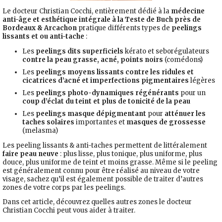
Le docteur Christian Cocchi, entièrement dédié à la
médecine
anti-âge et esthétique intégrale à la Teste de Buch près de
Bordeaux & Arcachon
pratique différents types de
peelings
lissants et ou anti-tache
:
Les
peelings dits superficiels
kérato et seborégulateurs
contre la peau grasse, acné, points noirs
(comédons)
Les
peelings moyens lissants
contre les ridules et
cicatrices d’acné et imperfections pigmentaires
légères
Les
peelings photo-dynamiques régénérants
pour un
coup d’éclat du teint et plus de tonicité de la peau
Les
peelings masque dépigmentant
pour
atténuer les
taches solaires
importantes et
masques de grossesse
(melasma)
Les peeling lissants & anti-taches permettent de littéralement
faire peau neuve
: plus lisse, plus tonique, plus uniforme, plus
douce, plus uniforme de teint et moins grasse. Même si le peeling
est généralement connu pour être réalisé au niveau de votre
visage, sachez qu’il est également possible de traiter d’autres
zones de votre corps par les peelings.
Dans cet article, découvrez quelles autres zones le docteur
Christian Cocchi peut vous aider à traiter.