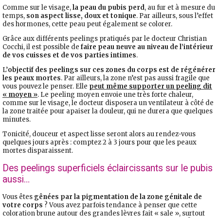
Comme sur le visage,
la peau du pubis perd
, au fur et à mesure du
temps,
son aspect lisse, doux et tonique
. Par ailleurs, sous l’effet
des hormones, cette peau peut également se colorer.
Grâce aux différents peelings pratiqués par le docteur Christian
Cocchi, il est possible de
faire peau neuve au niveau de l’intérieur
de vos cuisses et de vos parties intimes
.
L’
objectif des peelings sur ces zones du corps est de régénérer
les peaux mortes
. Par ailleurs, la zone n’est pas aussi fragile que
vous pouvez le penser. Elle
peut même supporter un peeling dit
« moyen »
. Le peeling moyen envoie une très forte chaleur,
comme sur le visage, le docteur disposera un ventilateur à côté de
la zone traitée pour apaiser la douleur, qui ne durera que quelques
minutes.
Tonicité, douceur et aspect lisse seront alors au rendez-vous
quelques jours après : comptez 2 à 3 jours pour que les peaux
mortes disparaissent.
Des peelings superficiels éclaircissants sur le pubis
aussi…
Vous êtes
gênées par la pigmentation de la zone génitale de
votre corps
? Vous avez parfois tendance à penser que cette
coloration brune autour des grandes lèvres fait « sale », surtout