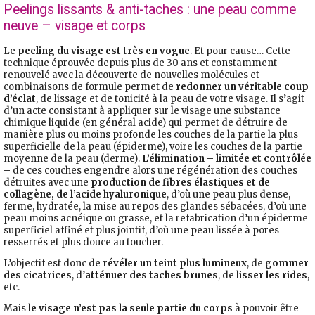
Peelings lissants & anti-taches : une peau comme
neuve – visage et corps
Le
peeling du visage est très en vogue
. Et pour cause… Cette
technique éprouvée depuis plus de 30 ans et constamment
renouvelé avec la découverte de nouvelles molécules et
combinaisons de formule permet de
redonner un véritable coup
d’éclat
, de lissage et de tonicité à la peau de votre visage. Il s’agit
d’un acte consistant à appliquer sur le visage une substance
chimique liquide (en général acide) qui permet de détruire de
manière plus ou moins profonde les couches de la partie la plus
superficielle de la peau (épiderme), voire les couches de la partie
moyenne de la peau (derme).
L’élimination – limitée et contrôlée
–
de ces couches engendre alors une régénération des couches
détruites avec une
production de fibres élastiques et de
collagène, de l’acide hyaluronique
, d’où une peau plus dense,
ferme, hydratée, la mise au repos des glandes sébacées, d’où une
peau moins acnéique ou grasse, et la refabrication d’un épiderme
superficiel affiné et plus jointif, d’où une peau lissée à pores
resserrés et plus douce au toucher.
L’objectif est donc de
révéler un teint plus lumineux
, de
gommer
des cicatrices
, d’
atténuer des taches brunes
, de
lisser les rides
,
etc.
Mais
le visage n’est pas la seule partie du corps
à pouvoir être