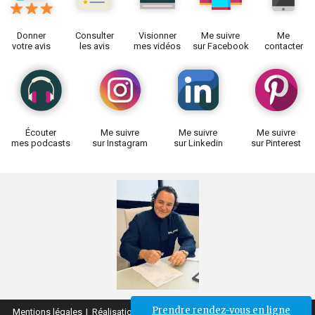
Donner
Consulter
Visionner
Me suivre
Me
votre avis
les avis
mes vidéos
sur Facebook
contacter
Écouter
Me suivre
Me suivre
Me suivre
mes podcasts
sur Instagram
sur Linkedin
sur Pinterest
Prendre rendez-vous en ligne
Mentions légales
Réalisation Esculape Médias
Gestion des cookies