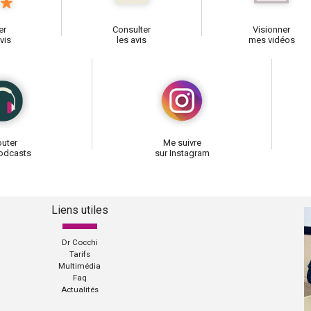
er
Consulter
Visionner
vis
les avis
mes vidéos
uter
Me suivre
odcasts
sur Instagram
Liens utiles
Dr Cocchi
Tarifs
Multimédia
Faq
Actualités