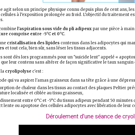
e agit selon un principe physique connu depuis plus de cent ans, les 
 cellules à l’exposition prolongée au froid. L’objectif du traitement 
s.
 combine
l’aspiration sous vide du pli adipeux
par une pièce à main
ure comprise entre -5°C et 0°C
.
 une
cristallisation des lipides
contenus dans les adipocytes qui mar
es
et tout cela, bien sûr, sans léser les tissus adjacents.
s sont dès lors programmés pour un "suicide lent" appelé « apopto
 que leur contenu sans altérer de façon significative le taux sanguin de
 la
cryolipolyse
c'est :
ode qui va aspirer l'amas graisseux dans sa tête grâce à une dépress
orption de chaleur dans les tissus au contact des plaques Peltier pr
ure localisée et ciblée au tissu graisseux,
idissement entre 0°C et -5°C du tissus adipeux pendant 50 minutes qui
t lente ou apoptose des cellules adipocytes avec libération de leur c
Déroulement d'une séance de cryol