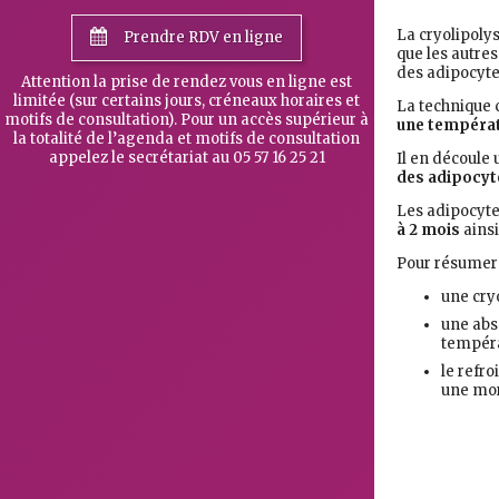
La cryolipolys
Prendre RDV en ligne
que les autres
des adipocyte
Attention la prise de rendez vous en ligne est
limitée (sur certains jours, créneaux horaires et
La technique
motifs de consultation). Pour un accès supérieur à
une températ
la totalité de l’agenda et motifs de consultation
appelez le secrétariat au 05 57 16 25 21
Il en découle
des adipocyt
Les adipocyte
à 2 mois
ainsi
Pour résumer
une cry
une abs
températ
le refro
une mor