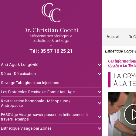
- LIEU EXERCICE MEDICAL DU DR COCCHI DE BORDEAUX - A 
Dr. Christian Cocchi
Médecine morphologique
Accueil
Dr 
esthétique & anti-âge
-
Tél : 05 57 16 25 21
Esthétique Corps &
Ces informations
Anti-Age & Longévité
Cocchi
à La Test
Détox - Détoxication
LA CRY
À LA T
Sevrage Tabagique par Injections
Les Protocoles Remise en Forme Anti Age
Revitalisation hormonale - Ménopause /
Andropause
PASS’âge Visage: savoir passer esthétiquement à
travers le temps
Esthétique Visage par Zones