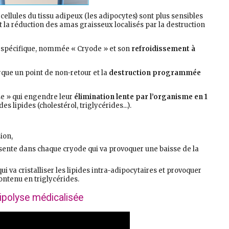
cellules du tissu adipeux (les adipocytes) sont plus sensibles
est la réduction des amas graisseux localisés par la destruction
 spécifique, nommée « Cryode » et son
refroidissement à
que un point de non-retour et la
destruction programmée
se » qui engendre leur
élimination lente par l’organisme en 1
s lipides (cholestérol, triglycérides...).
ion,
ésente dans chaque cryode qui va provoquer une baisse de la
 va cristalliser les lipides intra-adipocytaires et provoquer
ontenu en triglycérides.
ipolyse médicalisée