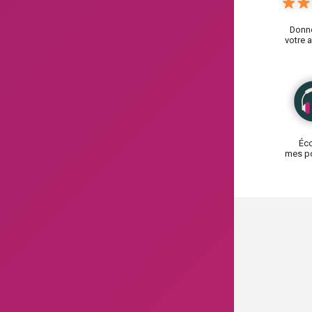
Donn
votre a
Éco
mes p