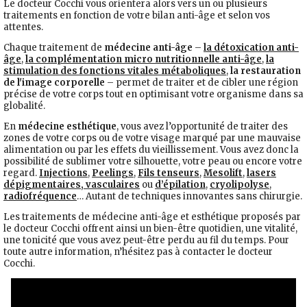
Le docteur Cocchi vous orientera alors vers un ou plusieurs
traitements en fonction de votre bilan anti-âge et selon vos
attentes.
Chaque traitement de
médecine anti-âge
–
la détoxication anti-
âge
,
la complémentation micro nutritionnelle anti-âge
,
la
stimulation des fonctions vitales métaboliques
,
la restauration
de l'image corporelle
– permet de traiter et de cibler une région
précise de votre corps tout en optimisant votre organisme dans sa
globalité.
En
médecine esthétique
, vous avez l’opportunité de traiter des
zones de votre corps ou de votre visage marqué par une mauvaise
alimentation ou par les effets du vieillissement. Vous avez donc la
possibilité de sublimer votre silhouette, votre peau ou encore votre
regard.
Injections
,
Peelings
,
Fils tenseurs
,
Mesolift
,
lasers
dépigmentaires, vasculaires
ou
d’épilation
,
cryolipolyse
,
radiofréquence
… Autant de techniques innovantes sans chirurgie.
Les traitements de médecine anti-âge et esthétique proposés par
le docteur Cocchi offrent ainsi un bien-être quotidien, une vitalité,
une tonicité que vous avez peut-être perdu au fil du temps. Pour
toute autre information, n’hésitez pas à contacter le docteur
Cocchi.