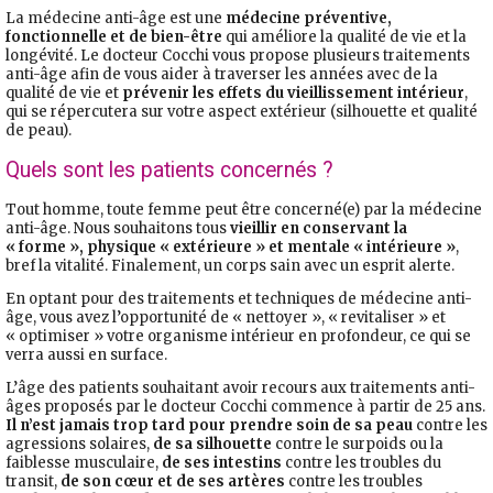
La médecine anti-âge est une
médecine préventive,
fonctionnelle et de bien-être
qui améliore la qualité de vie et la
longévité. Le docteur Cocchi vous propose plusieurs traitements
anti-âge afin de vous aider à traverser les années avec de la
qualité de vie et
prévenir les effets du vieillissement intérieur
,
qui se répercutera sur votre aspect extérieur (silhouette et qualité
de peau).
Quels sont les patients concernés ?
Tout homme, toute femme peut être concerné(e) par la médecine
anti-âge. Nous souhaitons tous
vieillir en conservant la
« forme », physique « extérieure » et mentale « intérieure »
,
bref la vitalité. Finalement, un corps sain avec un esprit alerte.
En optant pour des traitements et techniques de médecine anti-
âge, vous avez l’opportunité de « nettoyer », « revitaliser » et
« optimiser » votre organisme intérieur en profondeur, ce qui se
verra aussi en surface.
L’âge des patients souhaitant avoir recours aux traitements anti-
âges proposés par le docteur Cocchi commence à partir de 25 ans.
Il n’est jamais trop tard pour prendre soin de sa peau
contre les
agressions solaires,
de sa silhouette
contre le surpoids ou la
faiblesse musculaire,
de ses intestins
contre les troubles du
transit,
de son cœur et de ses artères
contre les troubles