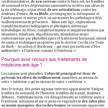
cardiovasculaires,
de son cerveau
contre le burn out, les troubles
du sommeil et les dépressions saisonnières ou liées aux aléas de
la vie (chômage, séparation),
de ses articulations
contre les
douleurs d’usure,
de sa libido
, accompagner la ménopause et
l’andropause et mieux gérer ou surmonter les pathologies déjà
malheureusement présentes… Bilan anti-âge, explorations
complémentaires biologiques et physiques, nettoyage
métabolique ou détox, complémentation et supplémentation par
vitamines, minéraux, oligoéléments, stimulation neuro
endocrinienne par phytothérapies et traitement hormonal, autant
de soins et techniques proposées par le docteur Cocchi à la Teste
de Buch – Arcachon et Bordeaux – qui vous permettront d’être
sublimé(e) « à l’intérieur comme à l’extérieur ».
Pourquoi avoir recours aux traitements de
médecine anti-âge ?
Les raisons sont plurielles.
L’objectif principal est donc de
prévenir les effets du vieillissement
aussi bien au niveau de
votre « intérieur » qu’au niveau de votre « extérieur ».
Avec le temps, des petits signaux internes apparaissent. Fatigue,
troubles du sommeil, de l’humeur, troubles du transit, douleurs
diffuses… Esthétiquement, ces désagréments se reflètent aussi à
l’extérieur, notamment sur la peau en engendrent
des rides plus
ou moins marquées
,
des taches brunes
ou vaisseaux apparents