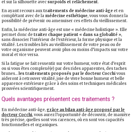
et sur la silhouette avec
surpoids et relâchement
.
En ayant recours aux
traitements de médecine anti-âge
et en
complétant avec de la
médecine esthétique
, vous vous donnez la
possibilité de prévenir ou amenuiser ces effets du vieillissement.
Enfin, la médecine anti-âge est une « médecine holistique ». Elle
permet donc de
traiter chaque patient « dans sa globalité »
,
sans dissocier l’intérieur de l’extérieur, la forme physique et la
vitalité. Les troubles liés au vieillissement de votre peau ou de
votre organisme peuvent avoir plus ou moins d’impacts sur votre
moral et vice versa.
Si la fatigue se fait ressentir sur votre humeur, votre état d’esprit
ou si vous êtes complexé(e) par des rides apparentes, des taches
brunes...
les traitements proposés par le docteur Cocchi
vous
aideront à retrouver vitalité, joie de vivre bonne humeur et belle
apparence extérieure grâce à des soins et techniques médicales
prouvées scientifiquement.
Quels avantages présentent ces traitements ?
En médecine anti-âge,
grâce au bilan anti-âge proposé par le
docteur Cocchi
, vous aurez l’opportunité de découvrir, de manière
très précise, quelles sont vos carences, où en sont vos capacités
fonctionnelles et organiques.